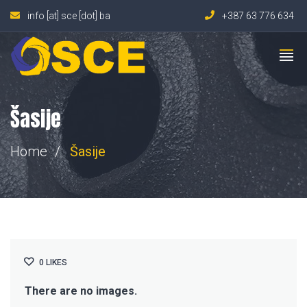
info [at] sce [dot] ba
+387 63 776 634
Šasije
Home
Šasije
0
LIKES
There are no images.