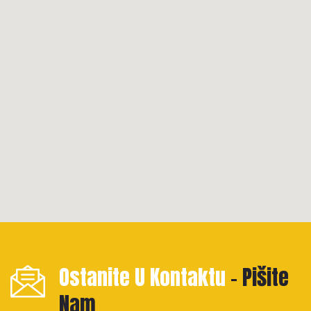
123movies
Ostanite U Kontaktu
google maps html generator
- Pišite
Nam