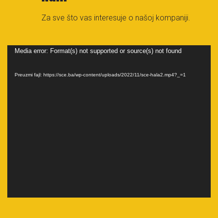
Za sve što vas interesuje o našoj kompaniji.
Video
Media error: Format(s) not supported or source(s) not found
Player
Preuzmi fajl: https://sce.ba/wp-content/uploads/2022/11/sce-hala2.mp4?_=1