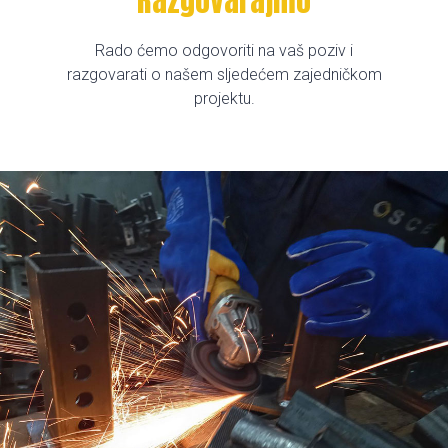
Razgovarajmo
Rado ćemo odgovoriti na vaš poziv i
razgovarati o našem sljedećem zajedničkom
projektu.