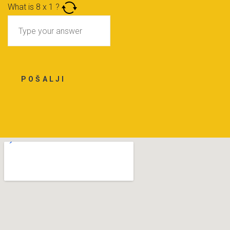
What is
8
x
1
?