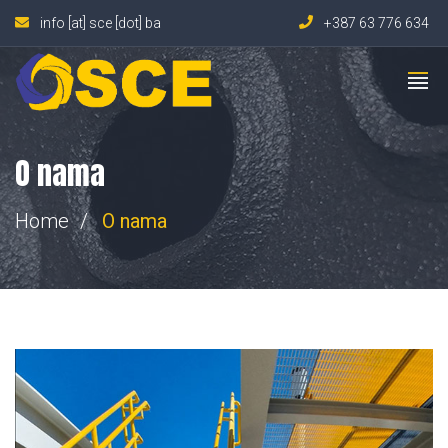
info [at] sce [dot] ba
+387 63 776 634
O nama
Home
O nama