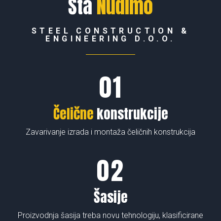
Šta
Nudimo
STEEL CONSTRUCTION &
ENGINEERING D.O.O.
Čelične
konstrukcije
Zavarivanje izrada i montaža čeličnih konstrukcija
Šasije
Proizvodnja šasija treba novu tehnologiju, klasificirane