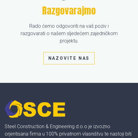
Razgovarajmo
Rado ćemo odgovoriti na vaš poziv i
razgovarati o našem sljedećem zajedničkom
projektu.
NAZOVITE NAS
Steel Construction & Engineering d.o.o je izvozno
orjentisana firma u 100% privatnom vlasništvu te nastoji biti