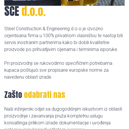
SCE
d.o.o.
Steel Construction & Engineering d.o.o je izvozno
orjentisana firma u 100% privatnom vlasništvu te nastoji biti
servis inostranim partnerima kako bi dobili kvalitetne
proizvode po prihvatljivim cijenama i terminima isporuke.
Pri proizvodnji se rukovodimo specifičnim potrebama
kupaca poštujući sve propisane europske norme za
navedenu oblast izrade.
Zašto
odabrati nas
Naši inžinjerski odjel sa dugogodišnjim iskustvom iz oblasti
proizvodnje i zavarivanja pruža kompletnu uslugu
konsaltinga prilikom izrade dokumentacije i uvođenja