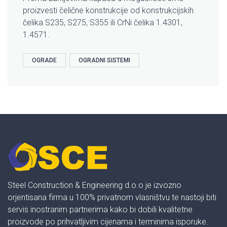
proizvesti čelične konstrukcije od konstrukcijskih
čelika S235, S275, S355 ili CrNi čelika 1.4301,
1.4571.
OGRADE
OGRADNI SISTEMI
Steel Construction & Engineering d.o.o je izvozno
orjentisana firma u 100% privatnom vlasništvu te nastoji biti
servis inostranim partnerima kako bi dobili kvalitetne
proizvode po prihvatljivim cijenama i terminima isporuke.