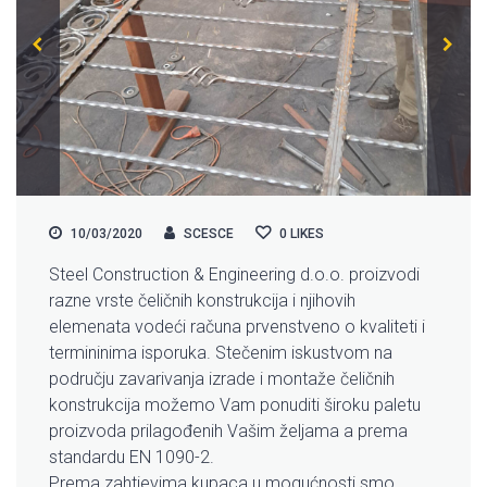
10/03/2020
SCESCE
0
LIKES
Steel Construction & Engineering d.o.o. proizvodi
razne vrste čeličnih konstrukcija i njihovih
elemenata vodeći računa prvenstveno o kvaliteti i
termininima isporuka. Stečenim iskustvom na
području zavarivanja izrade i montaže čeličnih
konstrukcija možemo Vam ponuditi široku paletu
proizvoda prilagođenih Vašim željama a prema
standardu EN 1090-2.
Prema zahtjevima kupaca u mogućnosti smo