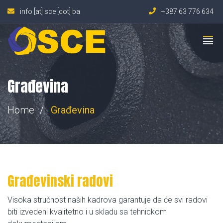
info [at] sce [dot] ba
+387 63 776 634
Građevina
Home
Građevina
Građevinski radovi
Visoka stručnost naših kadrova garantuje da će svi radovi
biti izvedeni kvalitetno i u skladu sa tehnickom