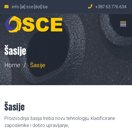
info [at] sce [dot] ba
+387 63 776 634
Šasije
Home
Šasije
Šasije
Proizvodnja šasija treba novu tehnologiju, klasificirane
zaposlenike i dobro upravljanje,