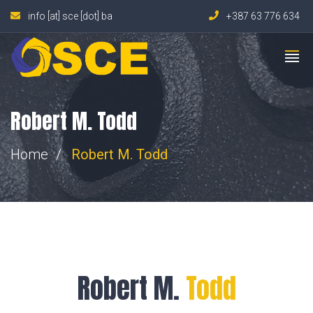
info [at] sce [dot] ba
+387 63 776 634
Robert M. Todd
Home
Robert M.
Todd
Robert M.
Todd