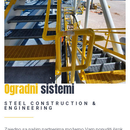
Ogradni
sistemi
STEEL CONSTRUCTION &
ENGINEERING
Zajedno sa našim partnerima možemo Vam ponuditi širok