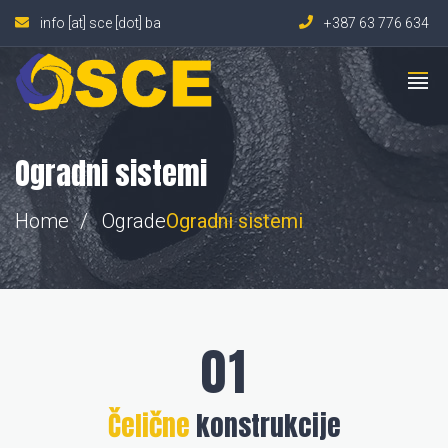
info [at] sce [dot] ba
+387 63 776 634
Ogradni sistemi
Home
Ograde
Ogradni
sistemi
Čelične
konstrukcije