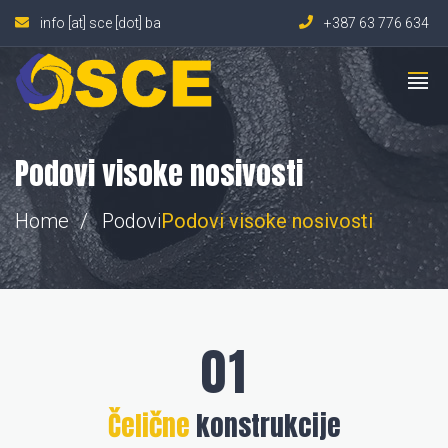
info [at] sce [dot] ba
+387 63 776 634
Podovi visoke nosivosti
Home
Podovi
Podovi
visoke nosivosti
Čelične
konstrukcije