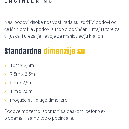
ENGINEERING
Naši podovi visoke nosivosti rada su izdržljivi podovi od
čeličnih profila , podovi su toplo pocinčani i imaju utore za
villjuskar i urezanje navoje za manipulaciju kranom.
Standardne
dimenzije su
10m x 2,5m
7,5m x 2,5m
5 m x 2,5m
1 m x 2,5m
moguće su i druge dimenzije
Podove mozemo isporuciti sa daskom, betonplex
plocama ili samo toplo pocinčane.